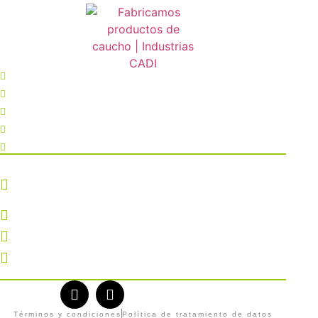
Inicio
Nosotros
Blog
Adoquines
Contacto
Cruce autopista Medellín-Bogotá
300 metros hacia el aeropuerto José María Córdoba, vía
vereda La Hondita - Guarne, Antioquia
Tel: (604) 444 14 11
311 290 20 48
cadi@industriascadi.com
SíGUENOS
Términos y condiciones
Política de tratamiento de datos